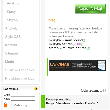
Artykuły
Kursy
Skrypty
Listing
Artykuły
//wartość zmiennej "stereo" będzie
wynosiła -100 (odtwarzanie tylko
w lewym kanale)
Style CSS
muzyka
=
new
Sound
(
)
;
muzyka
.
setPan
(
-100
)
;
Kontakt
stereo
=
muzyka
.
getPan
(
)
;
Sitemap
Moda
Sukienki i spódnice
Projektowanie logo
Logowanie
Odwiedzin: 144
Login
Hasło
Dodano przez:
divix
Ranga:
Administrator serwisu
Punktów:
0
Zaloguj