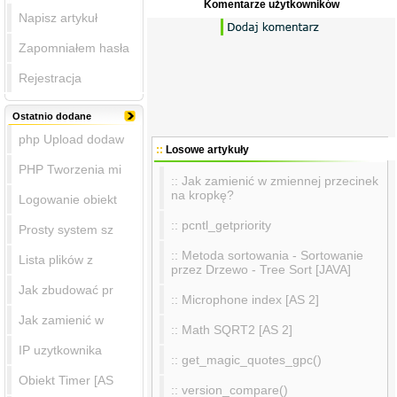
Komentarze użytkowników
Napisz artykuł
Zapomniałem hasła
Rejestracja
Ostatnio dodane
php Upload dodaw
::
Losowe artykuły
PHP Tworzenia mi
:: Jak zamienić w zmiennej przecinek
na kropkę?
Logowanie obiekt
:: pcntl_getpriority
Prosty system sz
:: Metoda sortowania - Sortowanie
Lista plików z
przez Drzewo - Tree Sort [JAVA]
Jak zbudować pr
:: Microphone index [AS 2]
Jak zamienić w
:: Math SQRT2 [AS 2]
IP uzytkownika
:: get_magic_quotes_gpc()
Obiekt Timer [AS
:: version_compare()