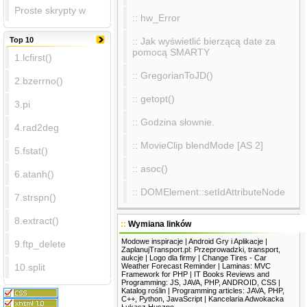
Proste skrypty w
:: hw_Error
:: Jak wyświetlić bierzącą date za
Top 10
pomocą SMARTY
1.lcfirst()
:: GregorianToJD()
2.bzerrno()
:: getopt()
3.pi
:: Godzina słownie.
4.rad2deg
:: MovieClip blendMode [AS 2]
5.fstat()
:: asoc()
6.atanh()
:: DOMElement::setIdAttributeNode
7.strspn()
8.extract()
::
Wymiana linków
Modowe inspiracje
|
Android Gry i Aplikacje
|
9.ftp_delete
ZaplanujTransport.pl: Przeprowadzki, transport,
aukcje
|
Logo dla firmy
|
Change Tires - Car
Weather Forecast Reminder
|
Laminas: MVC
10.split
Framework for PHP
|
IT Books Reviews and
Programming: JS, JAVA, PHP, ANDROID, CSS
|
Katalog roślin
|
Programming articles: JAVA, PHP,
C++, Python, JavaScript
|
Kancelaria Adwokacka
Łukasz Huszno