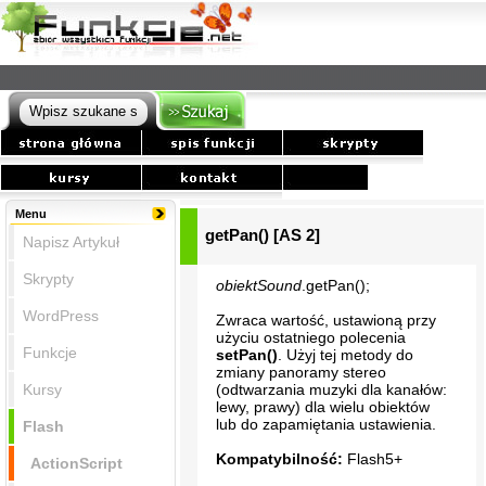
Menu
getPan() [AS 2]
Napisz Artykuł
Skrypty
obiektSound
.getPan();
WordPress
Zwraca wartość, ustawioną przy
użyciu ostatniego polecenia
Funkcje
setPan()
. Użyj tej metody do
zmiany panoramy stereo
Kursy
(odtwarzania muzyki dla kanałów:
lewy, prawy) dla wielu obiektów
lub do zapamiętania ustawienia.
Flash
Kompatybilność:
Flash5+
ActionScript